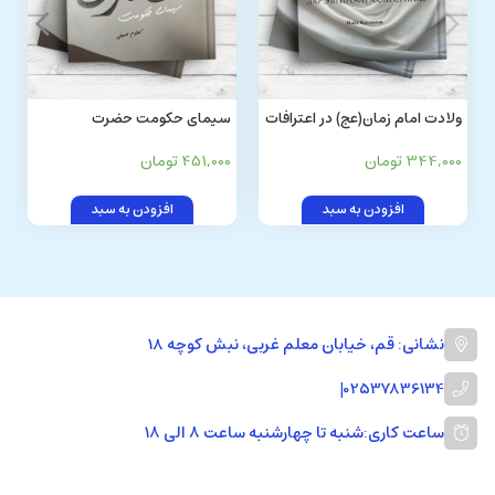
ولادت امام زمان(عج) در اعترافات
سیمای حکومت حضرت
اهل سنت (تاجیکی)
مهدی(عج) در آیات و روایات
344,000 تومان
451,000 تومان
افزودن به سبد
افزودن به سبد
نشانی: قم، خیابان معلم غربی، نبش کوچه 18
|
02537836134
ساعت کاری:
شنبه تا چهارشنبه ساعت ۸ الی ۱۸