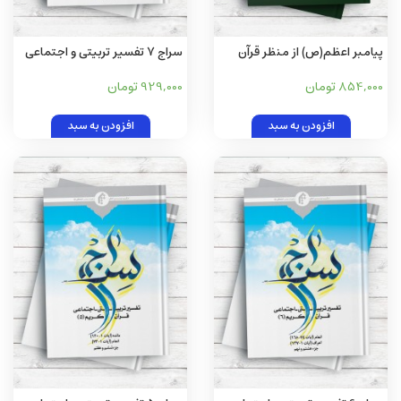
پیامبر اعظم(ص) از منظر قرآن
سراج 7 تفسیر تربیتی و اجتماعی
کریم
قرآن کریم ، سوره مبارکه اعراف
854,000 تومان
929,000 تومان
آیات 138-206، و سوره مبارکه
انفال
افزودن به سبد
افزودن به سبد