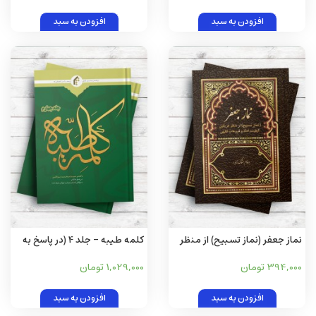
السلام (در سه قرن نخست
هجری)
افزودن به سبد
افزودن به سبد
نماز جعفر (نماز تسبیح) از منظر
کلمه طیبه - جلد 4 (در پاسخ به
فریقین (کیفیت، ادله و فروعات
کتاب «سوالاتی که باعث هدایت
394,000 تومان
1,029,000 تومان
فقهی)
جوانان شیعه شد»)
افزودن به سبد
افزودن به سبد