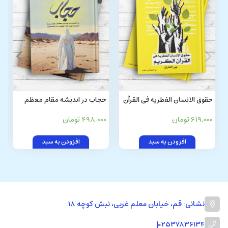
حقوق الانسان الفطریه فی القرآن
حجاب در اندیشه مقام معظم
الکریم
رهبری حضرت آیت الله العظمی
619,000 تومان
498,000 تومان
امام خامنه ای
افزودن به سبد
افزودن به سبد
نشانی: قم، خیابان معلم غربی، نبش کوچه 18
|
02537836134