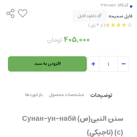
کدکالا:
فایل ضمیمه:
دانلود فایل
(
از
3
رای
)
405,000
تومان
افزودن به سبد
توضیحات
مشخصات محصول
بازخوردها
سنن النبی(ص) Сунан-ун-набӣ
(с) (تاجیکی)