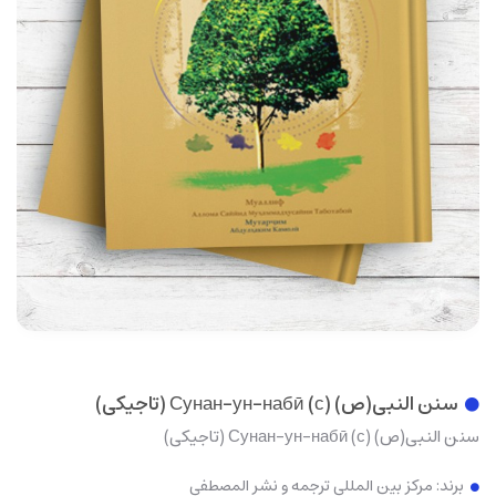
سنن النبی(ص) Сунан-ун-набӣ (с) (تاجیکی)
سنن النبی(ص) Сунан-ун-набӣ (с) (تاجیکی)
برند:
مرکز بین المللی ترجمه و نشر المصطفی