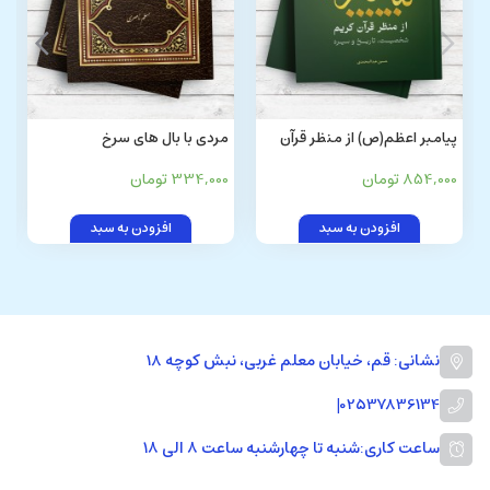
پیامبر اعظم(ص) از منظر قرآن
مردی با بال های سرخ
کریم
854,000 تومان
334,000 تومان
افزودن به سبد
افزودن به سبد
نشانی: قم، خیابان معلم غربی، نبش کوچه 18
|
02537836134
ساعت کاری:
شنبه تا چهارشنبه ساعت ۸ الی ۱۸