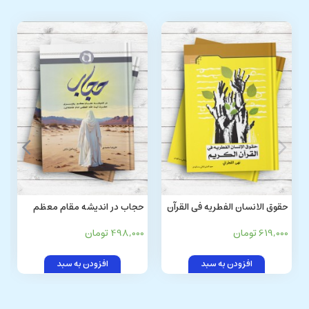
حقوق الانسان الفطریه فی القرآن
حجاب در اندیشه مقام معظم
الکریم
رهبری حضرت آیت الله العظمی
619,000 تومان
498,000 تومان
امام خامنه ای
افزودن به سبد
افزودن به سبد