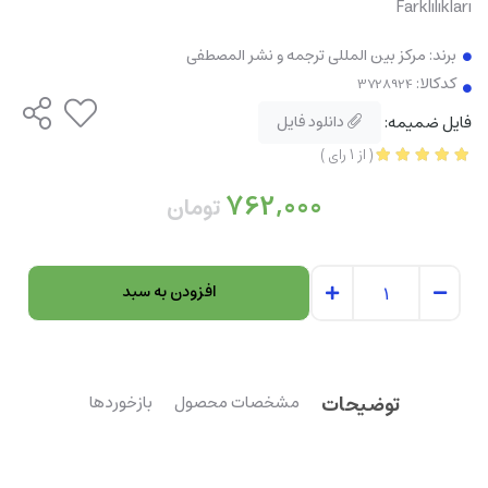
Farklılıkları
برند:
مرکز بین المللی ترجمه و نشر المصطفی
کدکالا:
فایل ضمیمه:
دانلود فایل
(
از
1
رای
)
762,000
تومان
افزودن به سبد
توضیحات
مشخصات محصول
بازخوردها