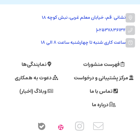
نشانی: قم، خیابان معلم غربی، نبش کوچه 18
|
02537836134
ساعت کاری:
شنبه تا چهارشنبه ساعت ۸ الی ۱۸
فهرست منشورات
نمایندگی‌ها
مرکز پشتیبانی و درخواست
دعوت به همکاری
تماس با ما
وبلاگ (اخبار)
درباره ما