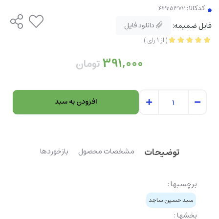
کدکالا:
فایل ضمیمه:
دانلود فایل
(
از
1
رای
)
391,000
تومان
افزودن به سبد
توضیحات
مشخصات محصول
بازخوردها
برچسبها :
سید حسین ساجد
بخشها :