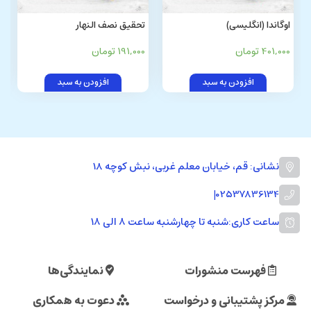
اوگاندا (انگليسی)
تحقیق نصف النهار
401,000 تومان
191,000 تومان
افزودن به سبد
افزودن به سبد
نشانی: قم، خیابان معلم غربی، نبش کوچه 18
|
02537836134
ساعت کاری:
شنبه تا چهارشنبه ساعت ۸ الی ۱۸
فهرست منشورات
نمایندگی‌ها
مرکز پشتیبانی و درخواست
دعوت به همکاری