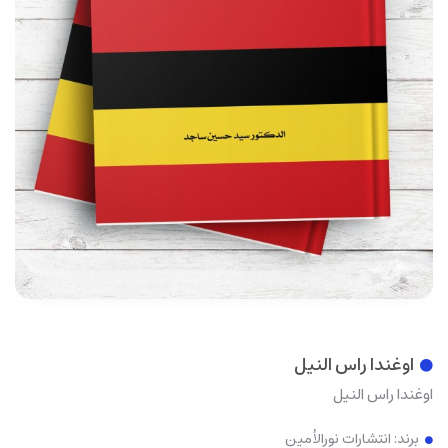
اوغندا راس النیل
اوغندا راس النیل
برند:
انتشارات نورالأمین