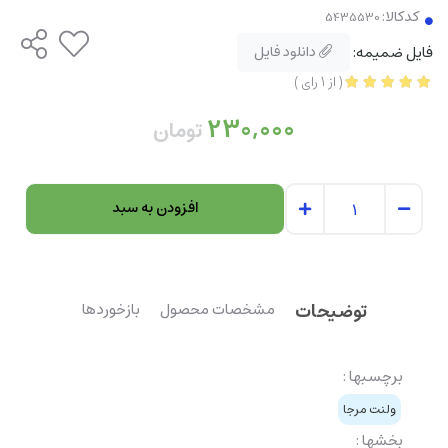
کدکالا:
فایل ضمیمه:
دانلود فایل
(
از
1
رای
)
230,000
تومان
افزودن به سبد
توضیحات
مشخصات محصول
بازخوردها
برچسبها :
ولنت مرجا
بخشها :