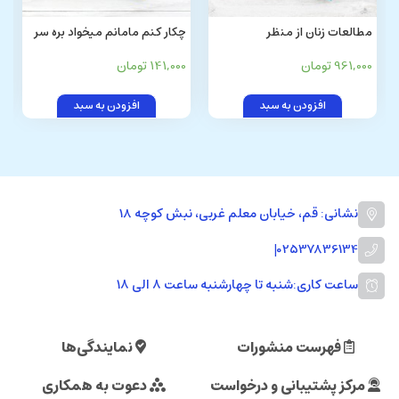
مطالعات زنان از منظر
چکار کنم مامانم میخواد بره سر
اسلامی(انگليسی) WOMEN
کار
961,000 تومان
141,000 تومان
STUDIES FROM AN ISLAMIC
VIEWPOINNT
افزودن به سبد
افزودن به سبد
نشانی: قم، خیابان معلم غربی، نبش کوچه 18
|
02537836134
ساعت کاری:
شنبه تا چهارشنبه ساعت ۸ الی ۱۸
فهرست منشورات
نمایندگی‌ها
مرکز پشتیبانی و درخواست
دعوت به همکاری