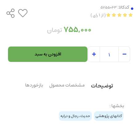
کدکالا:
(
از
1
رای
)
755,000
تومان
افزودن به سبد
توضیحات
مشخصات محصول
بازخوردها
بخشها :
کتابهای پژوهشی
حدیث، رجال و درایه