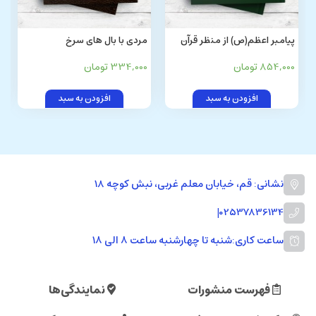
پیامبر اعظم(ص) از منظر قرآن
مردی با بال های سرخ
کریم
854,000 تومان
334,000 تومان
افزودن به سبد
افزودن به سبد
نشانی: قم، خیابان معلم غربی، نبش کوچه 18
|
02537836134
ساعت کاری:
شنبه تا چهارشنبه ساعت ۸ الی ۱۸
فهرست منشورات
نمایندگی‌ها