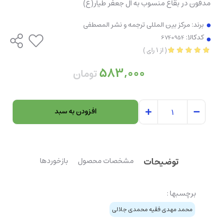
مدفون در بقاع منسوب به آل جعفر طیار(ع)
برند:
مرکز بین المللی ترجمه و نشر المصطفی
کدکالا:
(
از
1
رای
)
583,000
تومان
افزودن به سبد
توضیحات
مشخصات محصول
بازخوردها
برچسبها :
محمد مهدی فقیه محمدی جلالی