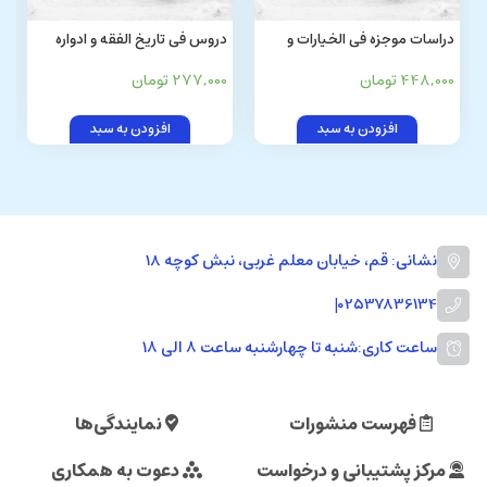
دراسات موجزه فی الخیارات و
دروس فی تاریخ الفقه و ادواره
الشروط
448,000 تومان
277,000 تومان
افزودن به سبد
افزودن به سبد
نشانی: قم، خیابان معلم غربی، نبش کوچه 18
|
02537836134
ساعت کاری:
شنبه تا چهارشنبه ساعت ۸ الی ۱۸
فهرست منشورات
نمایندگی‌ها
مرکز پشتیبانی و درخواست
دعوت به همکاری