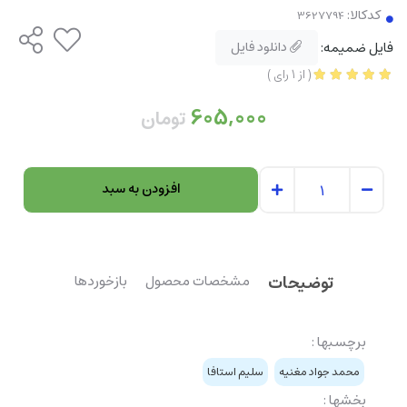
کدکالا:
فایل ضمیمه:
دانلود فایل
(
از
1
رای
)
605,000
تومان
افزودن به سبد
توضیحات
مشخصات محصول
بازخوردها
برچسبها :
محمد جواد مغنیه
سلیم استافا
بخشها :