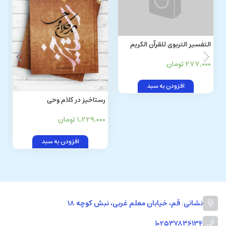
التفسیر التربوی للقرآن الکریم
(المبانی و الاتجاهات)
277,000 تومان
افزودن به سبد
رستاخیز در کلام وحی
1,229,000 تومان
افزودن به سبد
نشانی: قم، خیابان معلم غربی، نبش کوچه 18
|
02537836134