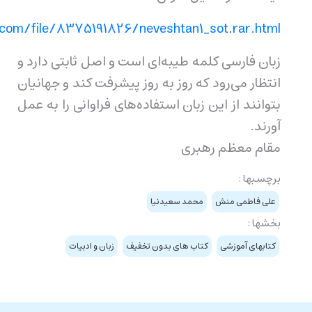
http://s2.picofile.com/file/8375191826/neveshtan1_
مه طيبه‌ای است و اصل ثابتی دارد و
که روز به روز پيشرفت کند و جهانيان
 زبان استفاده‌های فراوانی را به عمل
بری
محمد سعیدنیا
تاب های بدون تخفیف
زبان و ادبیات