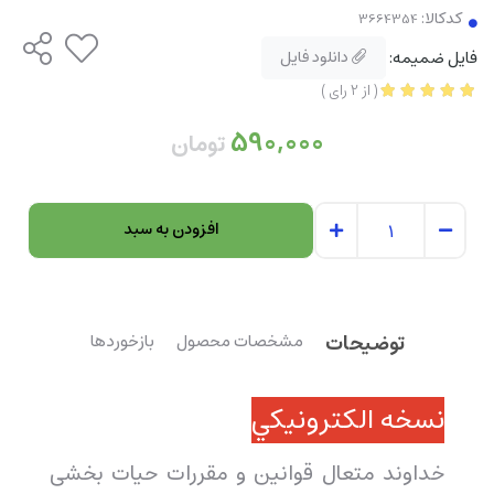
کدکالا:
فایل ضمیمه:
دانلود فایل
(
از
2
رای
)
590,000
تومان
افزودن به سبد
توضیحات
مشخصات محصول
بازخوردها
نسخه الکترونيکي
خداوند متعال قوانین و مقررات حیات بخشی