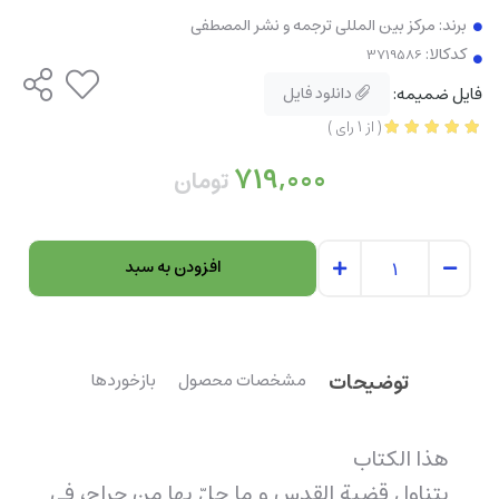
برند:
مرکز بین المللی ترجمه و نشر المصطفی
کدکالا:
فایل ضمیمه:
دانلود فایل
(
از
1
رای
)
719,000
تومان
افزودن به سبد
توضیحات
مشخصات محصول
بازخوردها
هذا الکتاب
يتناول قضية القدس و ما حلّ بها من جراح، في