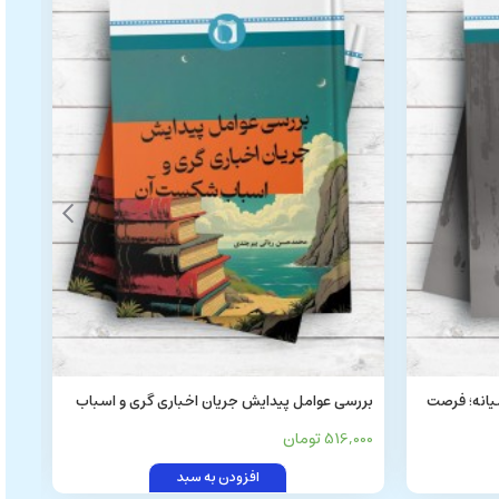
یانه؛ فرصت
بررسی عوامل پیدایش جریان اخباری گری و اسباب
بید
شکست آن
آباد
516,000 تومان
4,000
افزودن به سبد