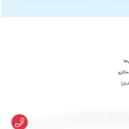
‌ها
مکاری
بار)