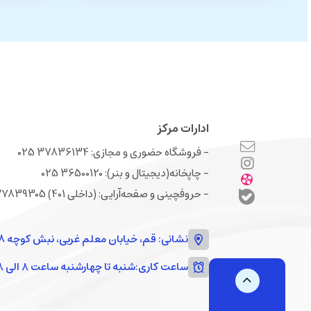
ادارات مرکز
- فروشگاه حضوری و مجازی: 37836134 025
- چاپخانه(دیجیتال و بنر): 36500120 025
- حروفچینی و صفحه‌‌آرایی: (داخلی 401) 37839305 025
نشانی: قم، خیابان معلم غربی، نبش کوچه 18
ساعت کاری:
شنبه تا چهارشنبه ساعت ۸ الی ۱۸