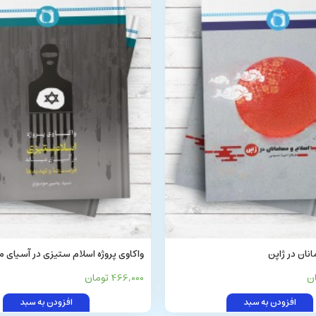
نان در ژاپن
واکاوی پروژه اسلام ستیزی در آسیای م
ها و تهدیدها
466,000 تومان
افزودن به سبد
افزودن به سبد