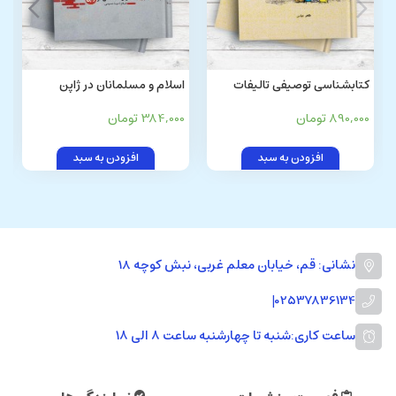
کتابشناسی توصیفی تالیفات
اسلام و مسلمانان در ژاپن
علمای شیعه در پاسخ به شبهات
890,000 تومان
384,000 تومان
و کتابهای اهل سنت (از صفویه تا
عصر حاضر)
افزودن به سبد
افزودن به سبد
نشانی: قم، خیابان معلم غربی، نبش کوچه 18
|
02537836134
ساعت کاری:
شنبه تا چهارشنبه ساعت ۸ الی ۱۸