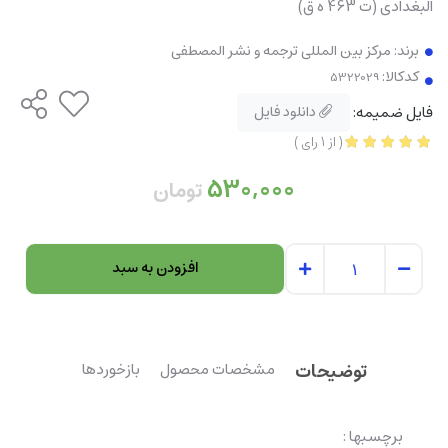
البغدادی (ت 463 ه ق)
برند:
مرکز بین المللی ترجمه و نشر المصطفی
کدکالا:
فایل ضمیمه:
دانلود فایل
(
از
1
رای
)
530,000
تومان
افزودن به سبد
توضیحات
مشخصات محصول
بازخوردها
برچسبها :