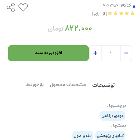
کدکالا:
(
از
1
رای
)
822,000
تومان
افزودن به سبد
توضیحات
مشخصات محصول
بازخوردها
برچسبها :
مهدی درگاهی
بخشها :
کتابهای پژوهشی
فقه و اصول