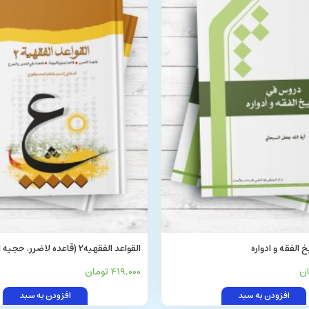
القواعد الفقهیه2 (قاعده لاضرر، 
العسر و الحرج)
419,000 تومان
افزودن به سبد
افزودن به سبد