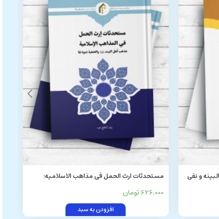
حجیه البینه و نفی
مستحدثات ارث الحمل فی مذاهب الاسلامیه؛
منها
مذهب اهل البیت(ع) و الحنفیه نموذجا
626,000 تومان
5,000
افزودن به سبد