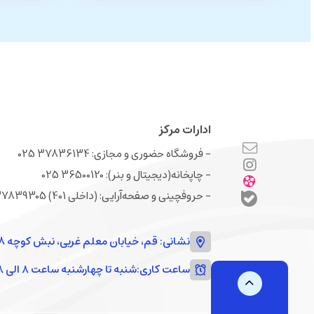
ادارات مرکز
- فروشگاه حضوری و مجازی: 37836134 025
- چاپخانه(دیجیتال و بنر): 36500120 025
- حروفچینی و صفحه‌‌آرایی: (داخلی 401) 37839305 025
نشانی: قم، خیابان معلم غربی، نبش کوچه 18
ساعت کاری:
شنبه تا چهارشنبه ساعت ۸ الی ۱۸