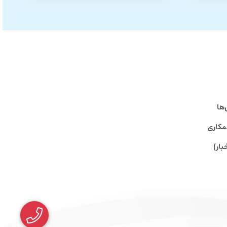
‌ها
مکاری
بار)