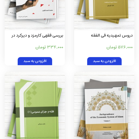
دروس تمهیدیه فی الفقه
بررسی فقهی کارمزد و دیرکرد در
الاستدلالی علی مذهب اهل
نظام بانکداری اسلامی
576,000 تومان
334,000 تومان
البیت علیهم السلام-الجزء
الثالث؛ الاحکام
افزودن به سبد
افزودن به سبد