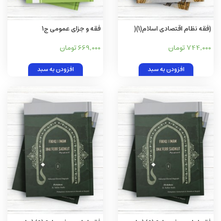
(فقه نظام اقتصادی اسلام(1)(
فقه و جزای عمومی ج1
انگليسی )Jurisprudence of the
744,000 تومان
669,000 تومان
Economic System of Islam
(Volume I
افزودن به سبد
افزودن به سبد