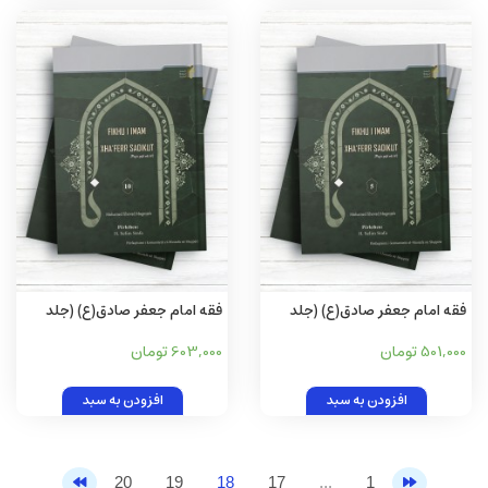
فقه امام جعفر صادق(ع) (جلد
فقه امام جعفر صادق(ع) (جلد
پنجم) (آلبانيايی)
دهم) (آلبانيايی)
501,000 تومان
603,000 تومان
افزودن به سبد
افزودن به سبد
20
19
18
17
...
1