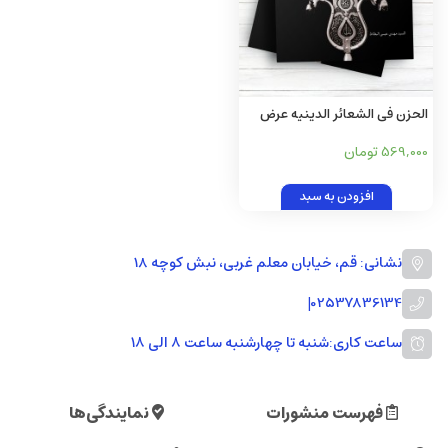
الحزن فی الشعائر الدینیه عرض
علی القرآن و الروایات و علم
569,000 تومان
النفس
افزودن به سبد
نشانی: قم، خیابان معلم غربی، نبش کوچه 18
|
02537836134
ساعت کاری:
شنبه تا چهارشنبه ساعت ۸ الی ۱۸
فهرست منشورات
نمایندگی‌ها