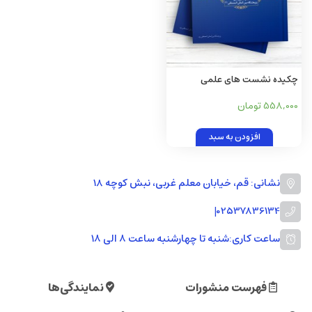
چکیده نشست های علمی
پژوهشگاه بین المللی
558,000 تومان
المصطفی(ص) (از سال 1387 تا
سال 1395)
افزودن به سبد
نشانی: قم، خیابان معلم غربی، نبش کوچه 18
|
02537836134
ساعت کاری:
شنبه تا چهارشنبه ساعت ۸ الی ۱۸
فهرست منشورات
نمایندگی‌ها