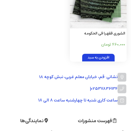
الشوری فقهیا فی الحکومه
الاسلامیه
460,000 تومان
افزودن به سبد
نشانی: قم، خیابان معلم غربی، نبش کوچه 18
|
02537836134
ساعت کاری:
شنبه تا چهارشنبه ساعت ۸ الی ۱۸
فهرست منشورات
نمایندگی‌ها