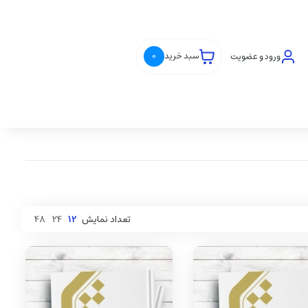
ورود و عضویت
سبد خرید
0
تعداد نمایش
12
24
48