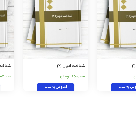
شناخت ادیان (2)
شناخت 
460,000 تومان
505,000 توم
ودن به سبد
افزودن به سبد