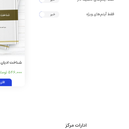
فقط آیتم‌های ویژه
خیر
بله
شناخت ادیان (1)
546,000 تومان
افز
ادارات مرکز