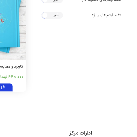
فقط آیتم‌های ویژه
خیر
بله
کاربرد و مقایسه
فارسی
648,000 تومان
افز
ادارات مرکز