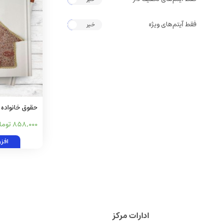
فقط آیتم‌های ویژه
خیر
بله
حقوق خانواده 
مصر
858,000 تومان
افز
ادارات مرکز