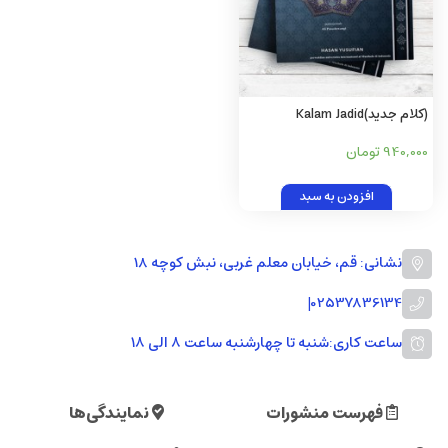
(کلام جدید)Kalam Jadid
Pendekatan Baru Dalam Isu-
940,000 تومان
Isu Agama (اندونزیایی)
افزودن به سبد
نشانی: قم، خیابان معلم غربی، نبش کوچه 18
|
02537836134
ساعت کاری:
شنبه تا چهارشنبه ساعت ۸ الی ۱۸
فهرست منشورات
نمایندگی‌ها