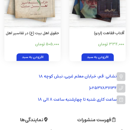
آفتاب فقاهت (اردو)
حقوق اهل بیت (ع) در تفاسیر اهل
سنت
334,000 تومان
505,000 تومان
افزودن به سبد
افزودن به سبد
نشانی: قم، خیابان معلم غربی، نبش کوچه 18
|
02537836134
ساعت کاری:
شنبه تا چهارشنبه ساعت ۸ الی ۱۸
فهرست منشورات
نمایندگی‌ها