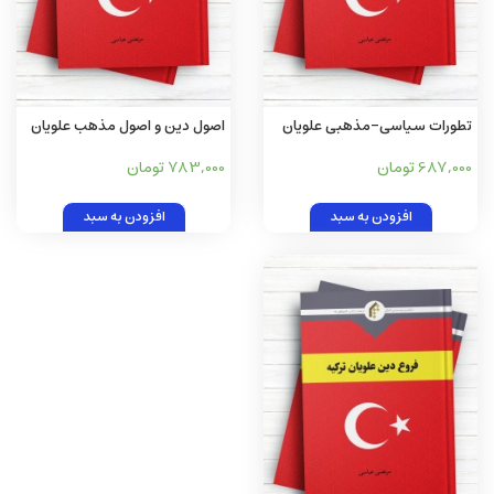
تطورات سیاسی-مذهبی علویان
اصول دين و اصول مذهب علويان
ترکیه
ترکيه
687,000 تومان
783,000 تومان
افزودن به سبد
افزودن به سبد