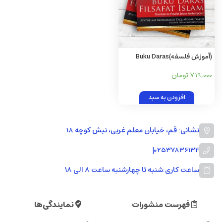
(آموزش فلسفه)Buku Daras
Filsafat Islam (اندونزیایی)
719,000 تومان
افزودن به سبد
نشانی: قم، خیابان معلم غربی، نبش کوچه 18
|
02537836134
ساعت کاری:
شنبه تا چهارشنبه ساعت ۸ الی ۱۸
فهرست منشورات
نمایندگی‌ها