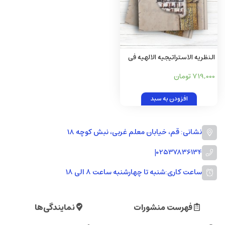
النظریه الاستراتیجیه الالهیه فی
القرآن الکریم
719,000 تومان
افزودن به سبد
نشانی: قم، خیابان معلم غربی، نبش کوچه 18
|
02537836134
ساعت کاری:
شنبه تا چهارشنبه ساعت ۸ الی ۱۸
فهرست منشورات
نمایندگی‌ها