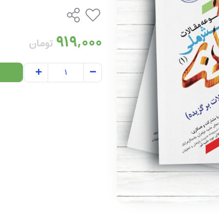
919,000
تومان