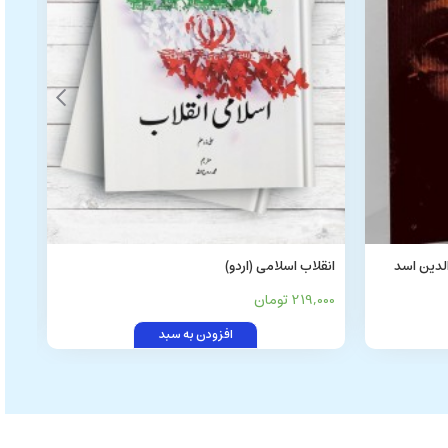
لدین اسد
انقلاب اسلامی (اردو)
المخ
علا
219,000 تومان
0,000
افزودن به سبد