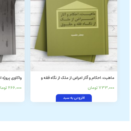
ماهیت، احکام و آثار اعراض از ملک از نگاه فقه و
واکاوی پروژه 
حقوق
ها و تهدیدها
733,000 تومان
466,000 تومان
افزودن به سبد