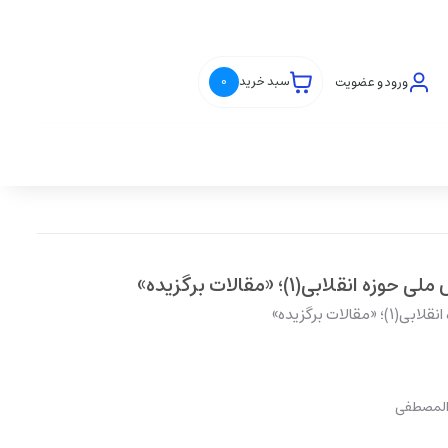
ورود و عضویت
سبد خرید
0
لابی(1)؛ «مقالات برگزیده»
ات برگزیده»
 المصطفی