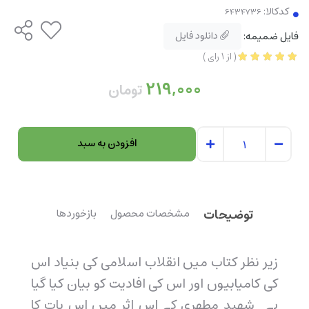
کدکالا:
فایل ضمیمه:
دانلود فایل
(
از
1
رای
)
219,000
تومان
افزودن به سبد
توضیحات
مشخصات محصول
بازخوردها
زیر نظر کتاب میں انقلاب اسلامی کی بنیاد اس
کی کامیابیوں اور اس کی افادیت کو بیان کیا گیا
ہے۔ شھید مطھری کے اس اثر میں اس بات کا