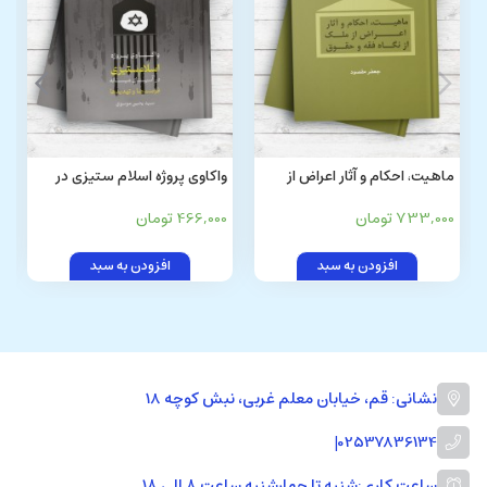
ماهیت، احکام و آثار اعراض از
واکاوی پروژه اسلام ستیزی در
ملک از نگاه فقه و حقوق
آسیای میانه؛ فرصت ها و
733,000 تومان
466,000 تومان
تهدیدها
افزودن به سبد
افزودن به سبد
نشانی: قم، خیابان معلم غربی، نبش کوچه 18
|
02537836134
ساعت کاری:
شنبه تا چهارشنبه ساعت ۸ الی ۱۸