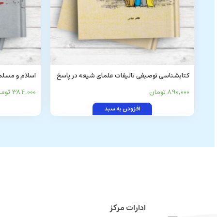
کتابشناسی توصیفی تالیفات علمای شیعه در پاسخ
اسلام و مسلما
به شبهات و کتابهای اهل سنت (از صفویه تا عصر
890,000 تومان
384,000 تومان
حاضر)
افزودن به سبد
ادارات مرکز