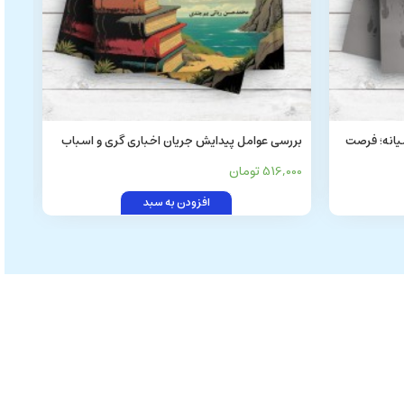
یانه؛ فرصت
بررسی عوامل پیدایش جریان اخباری گری و اسباب
بید
شکست آن
آباد
516,000 تومان
4,000
افزودن به سبد