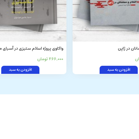
نان در ژاپن
واکاوی پروژه اسلام ستیزی در آسیای م
ها و تهدیدها
466,000 تومان
افزودن به سبد
افزودن به سبد