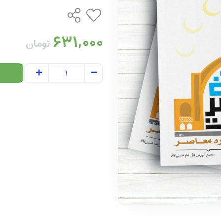
631,000
تومان