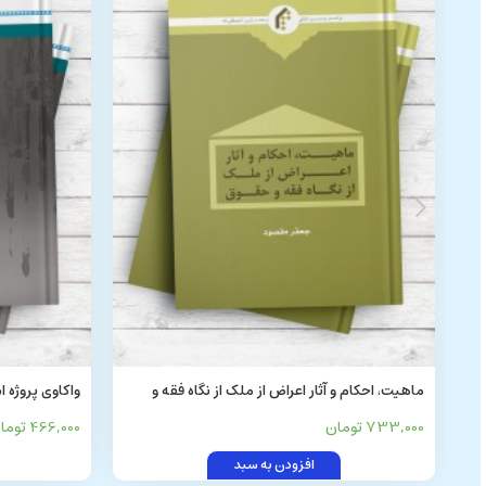
ماهیت، احکام و آثار اعراض از ملک از نگاه فقه و
واکاوی پروژه 
حقوق
ها و تهدیدها
733,000 تومان
466,000 تومان
افزودن به سبد