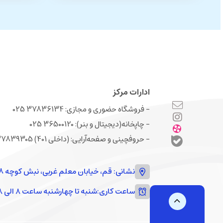
ادارات مرکز
- فروشگاه حضوری و مجازی: 37836134 025
- چاپخانه(دیجیتال و بنر): 36500120 025
- حروفچینی و صفحه‌‌آرایی: (داخلی 401) 37839305 025
نشانی: قم، خیابان معلم غربی، نبش کوچه 18
ساعت کاری:
شنبه تا چهارشنبه ساعت ۸ الی ۱۸