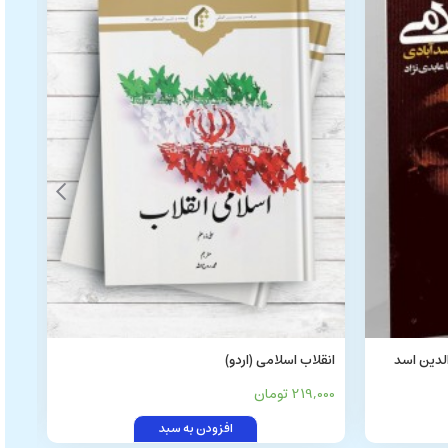
لدین اسد
انقلاب اسلامی (اردو)
المخ
علا
219,000 تومان
0,000
افزودن به سبد