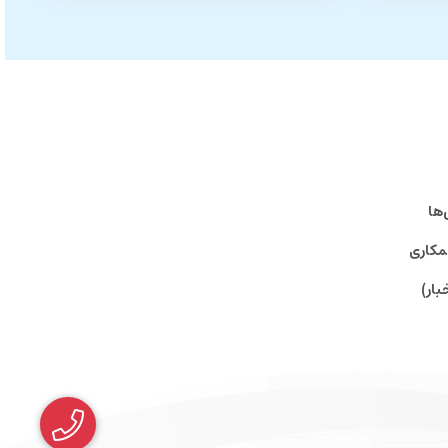
‌ها
مکاری
بار)