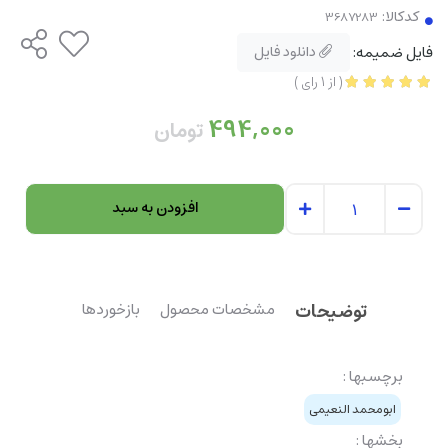
کدکالا:
فایل ضمیمه:
دانلود فایل
(
از
1
رای
)
494,000
تومان
افزودن به سبد
توضیحات
مشخصات محصول
بازخوردها
برچسبها :
ابومحمد النعیمی
بخشها :