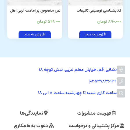
کتابشناسی توصیفی تالیفات
نص منصوص بر امامت الهی اهل
علمای شیعه در پاسخ به شبهات
بیت علیهم السلام (تاجیکی)
890,000 تومان
541,000 تومان
و کتابهای اهل سنت (از صفویه تا
عصر حاضر)
افزودن به سبد
افزودن به سبد
نشانی: قم، خیابان معلم غربی، نبش کوچه 18
|
02537836134
ساعت کاری:
شنبه تا چهارشنبه ساعت ۸ الی ۱۸
فهرست منشورات
نمایندگی‌ها
مرکز پشتیبانی و درخواست
دعوت به همکاری