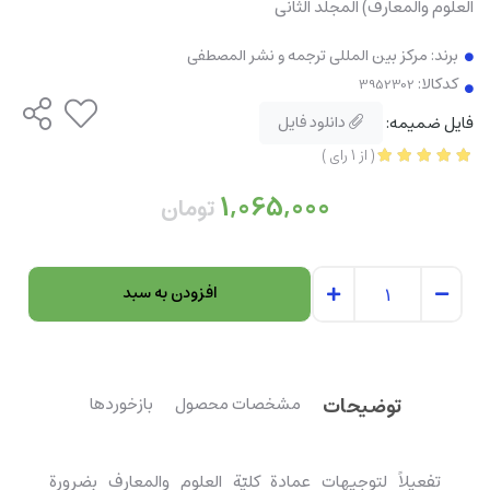
العلوم والمعارف) المجلد الثانی
برند:
مرکز بین المللی ترجمه و نشر المصطفی
کدکالا:
فایل ضمیمه:
دانلود فایل
(
از
1
رای
)
1,065,000
تومان
افزودن به سبد
توضیحات
مشخصات محصول
بازخوردها
تفعيلاً لتوجيهات عمادة کليّة العلوم والمعارف بضرورة