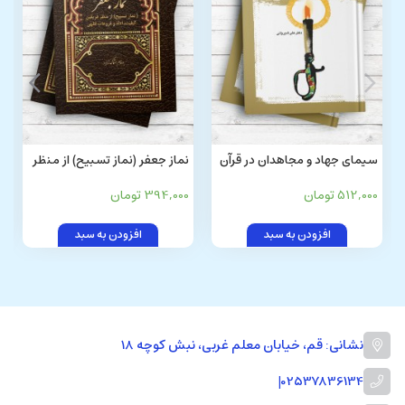
سيمای جهاد و مجاهدان در قرآن
نماز جعفر (نماز تسبیح) از منظر
(تفسیر سوره انفال)
فریقین (کیفیت، ادله و فروعات
512,000 تومان
394,000 تومان
فقهی)
افزودن به سبد
افزودن به سبد
نشانی: قم، خیابان معلم غربی، نبش کوچه 18
|
02537836134