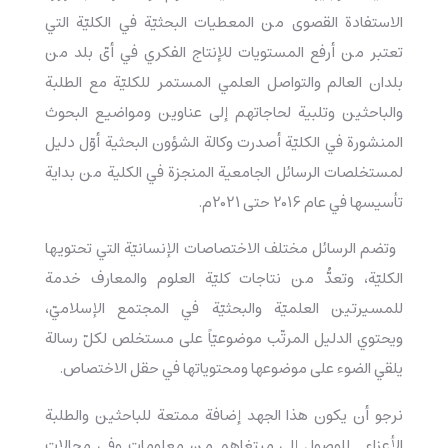
الاستفادة القصوی من المعطيات البحثيّة في الکليّة التي
تعتبر من أرفع المستويات للإنتاج الفکري في أیّ بلد من
بلدان العالم والتواصل العلمي المستمر للکليّة مع الطلبة
والباحثين وتلبية لحاجاتهم إلی عناوين ومواضيع البحوث
المنشورة في الکليّة أصدرت وکالة الشؤون البحثية أوّل دليل
لمستخلصات الرسائل الجامعية المنجزة في الکلية من بداية
تأسيسها في عام 2016 حتی 2021م.
وتضم الرسائل مختلف الاختصاصات الإنسانيّة التي تحتويها
الکليّة، وتعدُّ من نتاجات کليّة العلوم والمعارف خدمة
للمسيرتين العلميّة والبحثيّة في المجتمع الإسلاميّ،
ويحتوي الدليل المرتّب موضوعيّاً علی مستخلص لکلّ رسالة
يلقي الضوء علی موضوعها ومحتوياتها في حقل الاختصاص.
نرجو أن يکون هذا الجهد إضافة ممتعة للباحثين والطلبة
الأعزاء للوصول إلی مبتغاهم من معلومات وفي مجالات