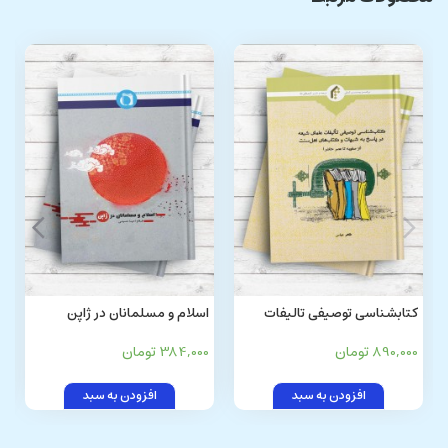
کتابشناسی توصیفی تالیفات
اسلام و مسلمانان در ژاپن
علمای شیعه در پاسخ به شبهات
890,000 تومان
384,000 تومان
و کتابهای اهل سنت (از صفویه تا
عصر حاضر)
افزودن به سبد
افزودن به سبد