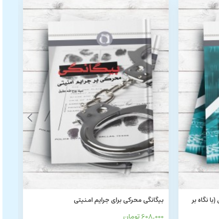
با نگاه بر
بیگانگی محرکی برای جرایم امنیتی
برر
و ب
608,000 تومان
7,000