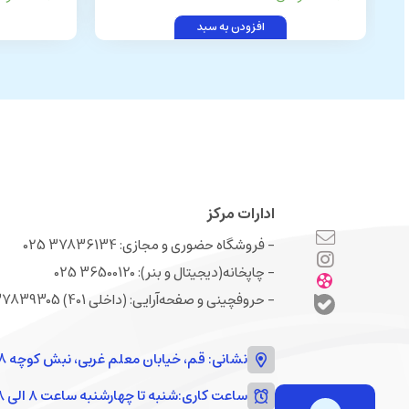
افزودن به سبد
ادارات مرکز
- فروشگاه حضوری و مجازی: 37836134 025
- چاپخانه(دیجیتال و بنر): 36500120 025
- حروفچینی و صفحه‌‌آرایی: (داخلی 401) 37839305 025
نشانی: قم، خیابان معلم غربی، نبش کوچه 18
ساعت کاری:
شنبه تا چهارشنبه ساعت ۸ الی ۱۸