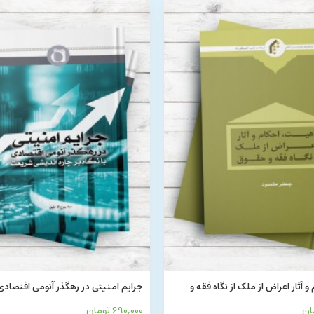
 آثار اعراض از ملک از نگاه فقه و
جرایم امنیتی در رهگذر آنومی اقتصادی (
چاره اندیشی شریعت)
690,000 تومان