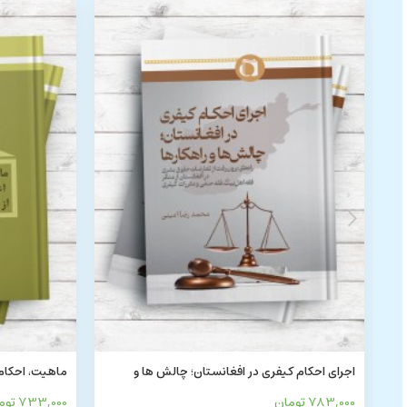
اجرای احکام کیفری در افغانستان؛ چالش ها و
ماهیت، احکام و
راهکارها
حقوق
783,000 تومان
733,000 تومان