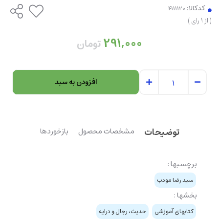
کدکالا:
(
از
1
رای
)
291,000
تومان
افزودن به سبد
توضیحات
مشخصات محصول
بازخوردها
برچسبها :
سید رضا مودب
بخشها :
کتابهای آموزشی
حدیث، رجال و درایه