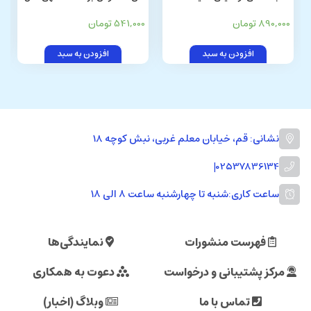
علمای شیعه در پاسخ به شبهات
بیت علیهم السلام (تاجیکی)
890,000 تومان
541,000 تومان
و کتابهای اهل سنت (از صفویه تا
عصر حاضر)
افزودن به سبد
افزودن به سبد
نشانی: قم، خیابان معلم غربی، نبش کوچه 18
|
02537836134
ساعت کاری:
شنبه تا چهارشنبه ساعت ۸ الی ۱۸
فهرست منشورات
نمایندگی‌ها
مرکز پشتیبانی و درخواست
دعوت به همکاری
تماس با ما
وبلاگ (اخبار)