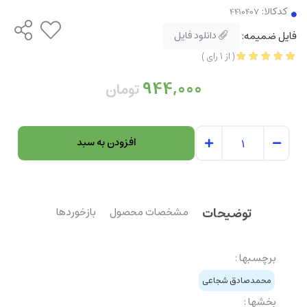
کدکالا:
فایل ضمیمه:
دانلود فایل
(
از
1
رای
)
944,000
تومان
افزودن به سبد
توضیحات
مشخصات محصول
بازخوردها
برچسبها :
محمدصادق شجاعی
بخشها :