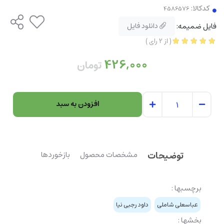
کدکالا:
فایل ضمیمه:
دانلود فایل
(
از
2
رای
)
426,000
تومان
افزودن به سبد
توضیحات
مشخصات محصول
بازخوردها
برچسبها :
عباسعلی شاملی
داود رجبی نیا
بخشها :