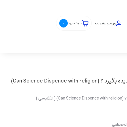
ورود و عضویت
سبد خرید
0
آیا علم میتواند دین را نادیده بگیرد ؟ (Can Science Dispence with religion)
لیسی )
 المصطفی