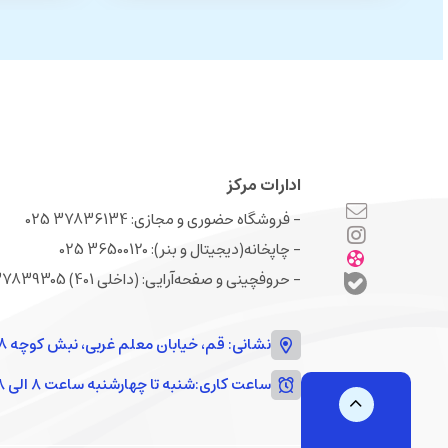
ادارات مرکز
- فروشگاه حضوری و مجازی: 37836134 025
- چاپخانه(دیجیتال و بنر): 36500120 025
- حروفچینی و صفحه‌‌آرایی: (داخلی 401) 37839305 025
نشانی: قم، خیابان معلم غربی، نبش کوچه 18
ساعت کاری:
شنبه تا چهارشنبه ساعت ۸ الی ۱۸