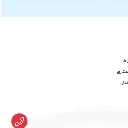
‌ها
مکاری
بار)