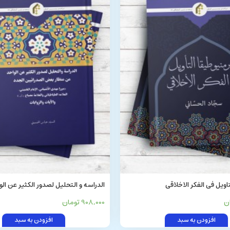
اویل فی الفکر الاخلاقی
الدراسه و التحلیل لصدور الکثیر عن ال
منظار بعض الصدرائیین الجدد
908,000 تومان
افزودن به سبد
افزودن به سبد