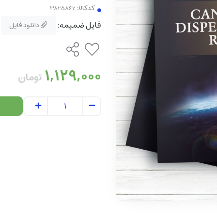
کدکالا:
فایل ضمیمه:
دانلود فایل
1,129,000
تومان