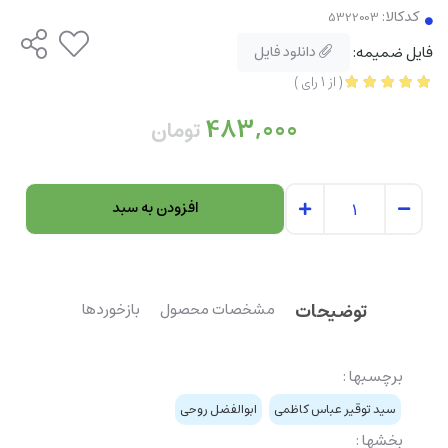
کدکالا:
فایل ضمیمه:
دانلود فایل
(
از
1
رای
)
483,000
تومان
افزودن به سبد
توضیحات
مشخصات محصول
بازخوردها
برچسبها :
سید توقیر عباس کاظمی
ابوالفضل روحی
بخشها :