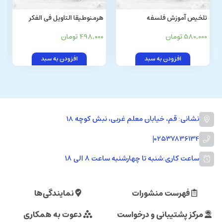
تلخیص آموزش فلسفه
هرمنوطیقا التاویل فی الفکر
(انگلیسی) Philosophical
الاخلاقی
580,000 تومان
498,000 تومان
Instructions: An Introduction
to Contemporary Islamic
افزودن به سبد
افزودن به سبد
Philosoph y
نشانی: قم، خیابان معلم غربی، نبش کوچه 18
|
02537836134
ساعت کاری:
شنبه تا چهارشنبه ساعت ۸ الی ۱۸
فهرست منشورات
نمایندگی‌ها
مرکز پشتیبانی و درخواست
دعوت به همکاری