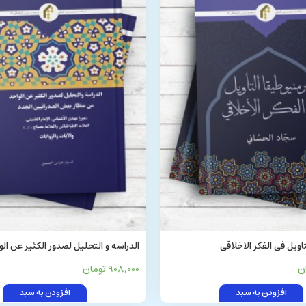
اویل فی الفکر الاخلاقی
الدراسه و التحلیل لصدور الکثیر عن ال
منظار بعض الصدرائیین الجدد
908,000 تومان
افزودن به سبد
افزودن به سبد