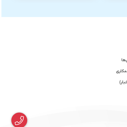
‌ها
مکاری
بار)