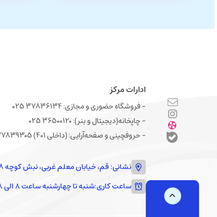
ادارات مرکز
- فروشگاه حضوری و مجازی: 37836134 025
- چاپخانه(دیجیتال و بنر): 36500120 025
- حروفچینی و صفحه‌‌آرایی: (داخلی 401) 37839305 025
نشانی: قم، خیابان معلم غربی، نبش کوچه 18
ساعت کاری:
شنبه تا چهارشنبه ساعت ۸ الی ۱۸