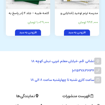
مدرسه ترنم توحید (خدایابی و
کلمه طیبه - جلد 4 (در پاسخ به
خداشناسی، توحید و شرک در آینه
کتاب «سوالاتی که باعث هدایت
994,000 تومان
1,029,000 تومان
وحی)
جوانان شیعه شد»)
افزودن به سبد
افزودن به سبد
نشانی: قم، خیابان معلم غربی، نبش کوچه 18
|
02537836134
ساعت کاری:
شنبه تا چهارشنبه ساعت ۸ الی ۱۸
فهرست منشورات
نمایندگی‌ها