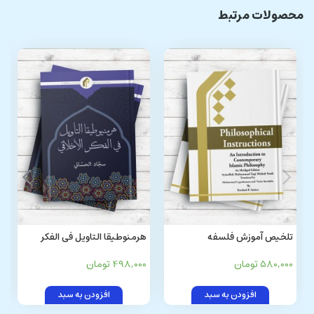
محصولات مرتبط
تلخیص آموزش فلسفه
هرمنوطیقا التاویل فی الفکر
(انگلیسی) Philosophical
الاخلاقی
580,000 تومان
498,000 تومان
Instructions: An Introduction
to Contemporary Islamic
افزودن به سبد
افزودن به سبد
Philosoph y